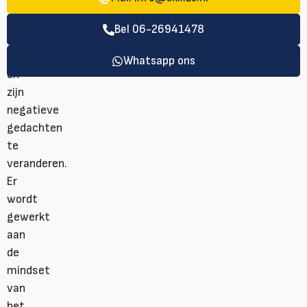
realistische
doelen
Bel 06-26941478
te
stellen
Whatsapp ons
en
zijn
negatieve
gedachten
te
veranderen.
Er
wordt
gewerkt
aan
de
mindset
van
het