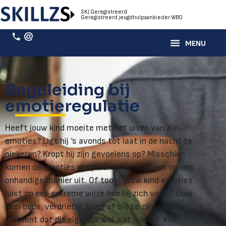
SKJ Geregistreerd
Geregistreerd jeugdhulpaanbieder WBO
Begeleiding bij
emotieregulatie
Heeft jouw kind moeite met het uiten van zijn
emoties? Ligt hij ‘s avonds tot laat in de nacht te
piekeren? Kropt hij zijn gevoelens op? Misschien
komen de emoties er op een later moment op een
onhandige manier uit. Of toont jouw kind emoties
juist op een extreme wijze hoe hij zich voelt? Door
heel boos, verdrietig, bang of blij te zijn, op een
moment dat dit eigenlijk wel wat minder kan.