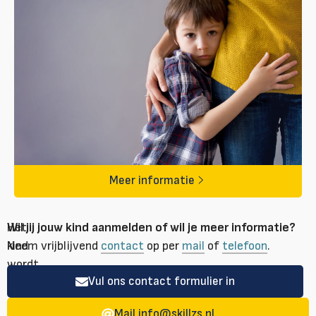
Meer informatie
Het
Wil jij jouw kind aanmelden of wil je meer informatie?
kind
Neem vrijblijvend
contact
op per
mail
of
telefoon
.
wordt
Vul ons contact formulier in
aangemoedigd
om
Mail
info@skillzs.nl