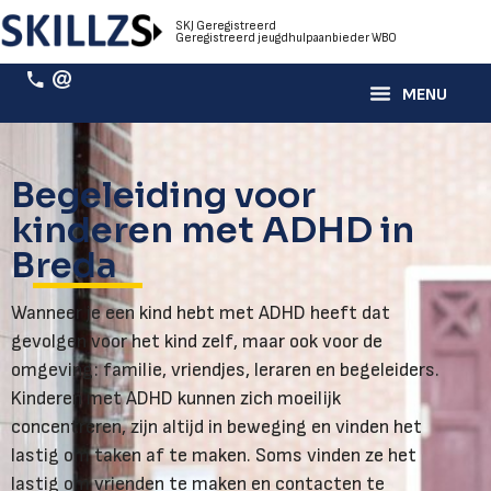
SKJ Geregistreerd
Geregistreerd jeugdhulpaanbieder WBO
Begeleiding voor
kinderen met ADHD in
Breda
Wanneer je een kind hebt met ADHD heeft dat
gevolgen voor het kind zelf, maar ook voor de
omgeving: familie, vriendjes, leraren en begeleiders.
Kinderen met ADHD kunnen zich moeilijk
concentreren, zijn altijd in beweging en vinden het
lastig om taken af te maken. Soms vinden ze het
lastig om vrienden te maken en contacten te