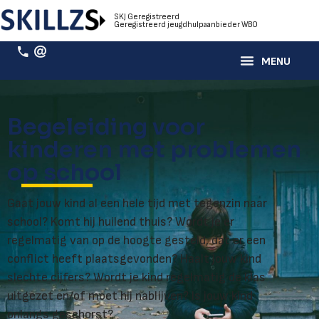
SKJ Geregistreerd
Geregistreerd jeugdhulpaanbieder WBO
Begeleiding voor
kinderen met problemen
op school
Gaat jouw kind al een hele tijd met tegenzin naar
school? Komt hij huilend thuis? Wordt je er
regelmatig van op de hoogte gesteld, dat er een
conflict heeft plaatsgevonden? Haalt jouw kind
slechte cijfers? Wordt je kind regelmatig de klas
uitgezet en/of moet hij nablijven? Is jouw kind
onlangs geschorst?