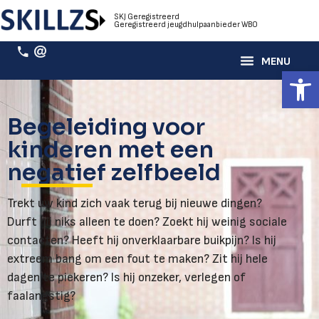
SKJ Geregistreerd
Geregistreerd jeugdhulpaanbieder WBO
Toolb
Begeleiding voor
kinderen met een
negatief zelfbeeld
Trekt uw kind zich vaak terug bij nieuwe dingen?
Durft hij niks alleen te doen? Zoekt hij weinig sociale
contacten? Heeft hij onverklaarbare buikpijn? Is hij
extreem bang om een fout te maken? Zit hij hele
dagen te piekeren? Is hij onzeker, verlegen of
faalangstig?